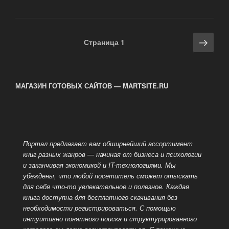
On-
Demand»
сканирования
Навигация
Сле
Страница
1
книги»
по
стра
записям
МАГАЗИН ГОТОВЫХ САЙТОВ — MARTSITE.RU
Портал предлагает вам обширнейший ассортимент
книг разных жанров — начиная от бизнеса и психологии
и заканчивая экономикой и IT-технологиями. Мы
убеждены, что любой посетитель сможет отыскать
для себя
что-то увлекательное и полезное. Каждая
книга доступна для бесплатного скачивания без
необходимости регистрироваться. С помощью
интуитивно понятного поиска и структурированного