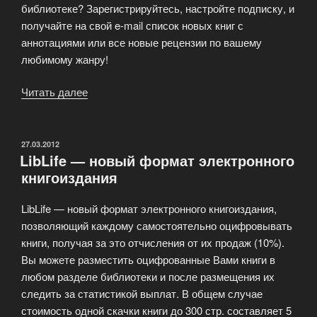
библиотеке? Зарегистрируйтесь, настройте подписку, и
получайте на свой e-mail список новых книг с
аннотациями или все новые рецензии по вашему
любимому жанру!
Читать далее
«Регистрация
в
библиотеке
LIB
ОПУБЛИКОВАНО
27.03.2012
LibLife — новый формат электронного
Life»
книгоиздания
LibLife — новый формат электронного книгоиздания,
позволяющий каждому самостоятельно оцифровывать
книги, получая за это отчисления от их продаж (10%).
Вы можете разместить оцифрованные Вами книги в
любом разделе библиотеки и после размещения их
следить за статистикой выплат. В общем случае
стоимость одной скачки книги до 300 стр. составляет 5