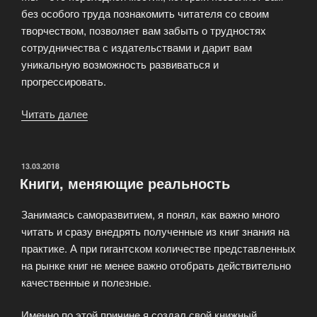
без особого труда познакомить читателя со своим
творчеством, позволяет вам забыть о трудностях
сотрудничества с издательствами и дарит вам
уникальную возможность развиваться и
прогрессировать.
Читать далее
«Вы
автор?
Публикуйте
свои
ОПУБЛИКОВАНО
13.03.2018
Книги, меняющие реальность
произведения
на
Занимаясь саморазвитием, я понял, как важно много
нашем
читать и сразу внедрять полученные из книг знания на
сайте!»
практике. А при гигантском количестве представленных
на рынке книг не менее важно отобрать действительно
качественные и полезные.
Именно по этой причине я создал свой книжный