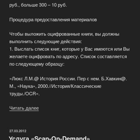
руб., больше 300 – 10 руб.
Процедура предоставления материалов
Чтобы выложить оцифрованные книги, вы должны
выполнить следующие действия:
1. Выслать список книг, которые у Вас имеются или Вы
желаете оцифровать по адресу. Список составляется
по следующему образцу:
«Люкс Л.М.@ История России. Пер с нем. Б.Хавкин@.
М., «Наука», 2000.//История/Классические
труды./OCR».
Читать далее
«LibLife
—
новый
формат
ОПУБЛИКОВАНО
27.03.2012
Услуга «Scan-On-Demand»
электронного