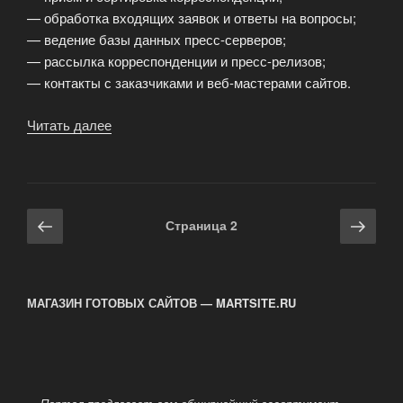
— обработка входящих заявок и ответы на вопросы;
— ведение базы данных пресс-серверов;
— рассылка корреспонденции и пресс-релизов;
— контакты с заказчиками и веб-мастерами сайтов.
Читать далее
«Работа
по
обработке
электронной
почты»
Навигация
Предыдущая
Сле
Страница
2
по
страница
стра
записям
МАГАЗИН ГОТОВЫХ САЙТОВ — MARTSITE.RU