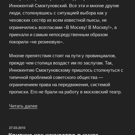
Иннокентий Смоктуновский. Все эти и многие другие
люди, столкнувшись с ситуацией выбора как у
чеховских сестёр из всем известной пьесы, не
ограничились возгласами «В Москву! В Москву!», а
приехали и самым непосредственным образом
покорили «не резиновую».
Многие препятствия стоят на пути у провинциалов,
прежде чем столица воздаст им по заслугам. Так,
Иннокентию Смоктуновскому пришлось столкнуться с
типичной проблемой советского общества —
ограничением права на передвижения, системой
прописки. Его не брали на работу в московский театр.
Читать далее
«Новый
взгляд
на
проблему
ОПУБЛИКОВАНО
27.03.2010
Критика как искусство в книге
с