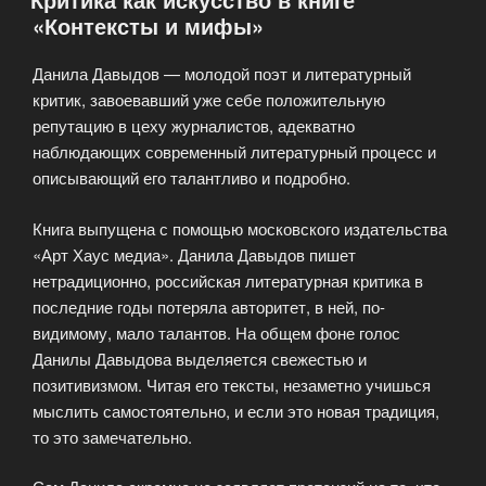
«Контексты и мифы»
точки
зрения
Данила Давыдов — молодой поэт и литературный
людей
критик, завоевавший уже себе положительную
искусства.»
репутацию в цеху журналистов, адекватно
наблюдающих современный литературный процесс и
описывающий его талантливо и подробно.
Книга выпущена с помощью московского издательства
«Арт Хаус медиа». Данила Давыдов пишет
нетрадиционно, российская литературная критика в
последние годы потеряла авторитет, в ней, по-
видимому, мало талантов. На общем фоне голос
Данилы Давыдова выделяется свежестью и
позитивизмом. Читая его тексты, незаметно учишься
мыслить самостоятельно, и если это новая традиция,
то это замечательно.