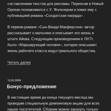
составлением текстов для рекламы. Переехав в Новый
Орлеан познакомился с У. Фолкнером и помог ему с
публикацией романа «Солдатская награда».
В первом романе «Сын Винди Макферсона» автор
рассказывает о мальчике и описывает его жизнь в
штате Айова. Следующим произведением в 1917г.
было «Марширующий человек», которое описывает
жизнь рабочего класса индустриального общества.
Читать далее
«Биография
Шервуда
Андерсона»
ОПУБЛИКОВАНО
13.03.2009
Бонус-предложение
В настоящее время до конца текущего месяца мы
проводим специальную демпинговую акцию для всех
наших посетителей. Сборник можно заказать только