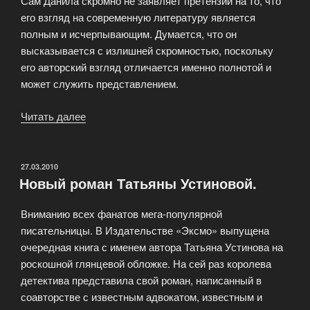
Сам Данила скромно не заявляет претензий на то, что
его взгляд на современную литературу является
полным и исчерпывающим. Думается, что он
высказывается с излишней скромностью, поскольку
его авторский взгляд отличается именно полнотой и
может служить представлением.
Читать далее
«Критика
как
искусство
в
ОПУБЛИКОВАНО
27.03.2010
Новый роман Татьяны Устиновой.
книге
«Контексты
Вниманию всех фанатов мега-популярной
и
писательницы. В Издательстве «Эксмо» выпущена
мифы»»
очередная книга с именем автора Татьяна Устинова на
роскошной глянцевой обложке. На сей раз королева
детектива представила свой роман, написанный в
соавторстве с известным адвокатом, известным и