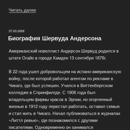
Читать далее
«Новый
роман
Татьяны
Устиновой.»
ОПУБЛИКОВАНО
27.03.2009
Биография Шервуда Андерсона
Американский новеллист Андерсон Шервуд родился в
штате Огайо в городе Камден 13 сентября 1876г.
В 22 года ушел добровольцем на испано-американскую
войну, после которой работал агентом по рекламе в
Чикаго, где был успешен. Учился в Виттенбергском
колледже в Спринфилгде. С 1906 года был
владельцем фирмы красок в Эрлии, но огорченный
жизнью в 1912 году перестал работать, оставил семью
и стал жить в Чикаго. Начал публиковаться в журналах
«Литтл ревью», где познакомился с другими
писателями. Одновременно он занимался