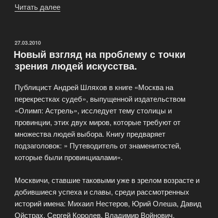
Читать далее
«Книга
по
философии
Мишеля
ОПУБЛИКОВАНО
27.03.2010
Новый взгляд на проблему с точки
Фуко»
зрения людей искусства.
Публицист Андрей Шляхов в книге «Москва на
перекрестках судеб», выпущенной издательством
«Олимп: Астрель», исследует тему столицы и
провинции, этих двух миров, которые требуют от
множества людей выбора. Книгу предваряет
подзаголовок: » Путеводитель от знаменитостей,
которые были провинциалами».
Москвичи, ставшие таковыми уже в зрелом возрасте и
добившиеся успеха и славы, среди рассмотренных
историй имена: Михаил Нестеров, Юрий Олеша, Давид
Ойстрах, Сергей Королев, Владимир Войнович,