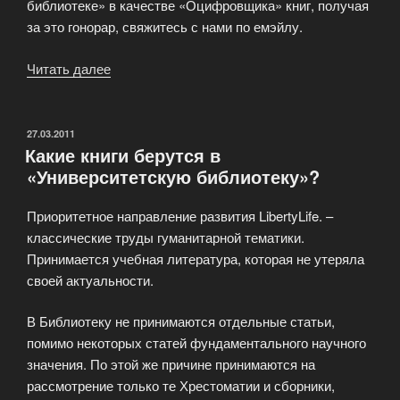
библиотеке» в качестве «Оцифровщика» книг, получая
за это гонорар, свяжитесь с нами по емэйлу.
Читать далее
«Бонус
за
регистрацию
на
ОПУБЛИКОВАНО
27.03.2011
Какие книги берутся в
сайте!»
«Университетскую библиотеку»?
Приоритетное направление развития LibertyLife. –
классические труды гуманитарной тематики.
Принимается учебная литература, которая не утеряла
своей актуальности.
В Библиотеку не принимаются отдельные статьи,
помимо некоторых статей фундаментального научного
значения. По этой же причине принимаются на
рассмотрение только те Хрестоматии и сборники,