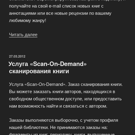
получайте на свой e-mail список новых книг с
аннотациями или все новые рецензии по вашему
любимому жанру!
Читать далее
«Регистрация
в
библиотеке
LIB
ОПУБЛИКОВАНО
27.03.2012
Услуга «Scan-On-Demand»
Life»
сканирования книги
Услуга «Scan-On-Demand». Заказ сканирования книги.
Вы можете заказать книги авторов, находящихся в
свободном общественном доступе, или предоставить
нам возможность найти и связаться с автором.
Заказы выполняются выборочно, с учетом профиля
нашей библиотеки. Не принимаются заказы на:
фрагменты из книг, периодику, книги, выпущенные