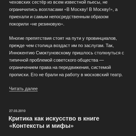
чеховских сестёр из всем известной пьесы, не
ограничились возгласами «В Москву! В Москву!», а
приехали и самым непосредственным образом
покорили «не резиновую».
Многие препятствия стоят на пути у провинциалов,
прежде чем столица воздаст им по заслугам. Так,
Иннокентию Смоктуновскому пришлось столкнуться с
типичной проблемой советского общества —
ограничением права на передвижения, системой
прописки. Его не брали на работу в московский театр.
Читать далее
«Новый
взгляд
на
проблему
ОПУБЛИКОВАНО
27.03.2010
Критика как искусство в книге
с
«Контексты и мифы»
точки
зрения