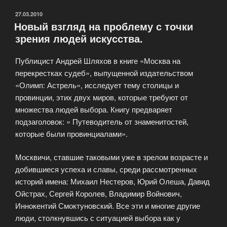
философии
Мишеля
ОПУБЛИКОВАНО
27.03.2010
Новый взгляд на проблему с точки
Фуко»
зрения людей искусства.
Публицист Андрей Шляхов в книге «Москва на
перекрестках судеб», выпущенной издательством
«Олимп: Астрель», исследует тему столицы и
провинции, этих двух миров, которые требуют от
множества людей выбора. Книгу предваряет
подзаголовок: » Путеводитель от знаменитостей,
которые были провинциалами».
Москвичи, ставшие таковыми уже в зрелом возрасте и
добившиеся успеха и славы, среди рассмотренных
историй имена: Михаил Нестеров, Юрий Олеша, Давид
Ойстрах, Сергей Королев, Владимир Войнович,
Иннокентий Смоктуновский. Все эти и многие другие
люди, столкнувшись с ситуацией выбора как у