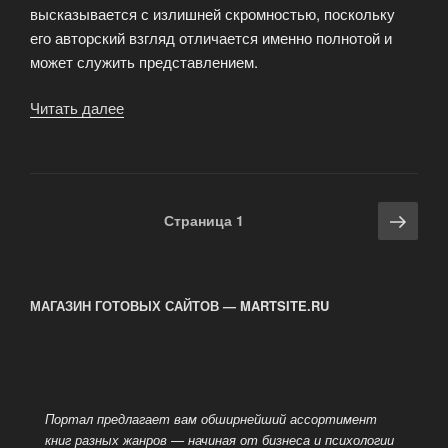
высказывается с излишней скромностью, поскольку
его авторский взгляд отличается именно полнотой и
может служить представлением.
Читать далее
«Критика
как
искусство
в
книге
Навигация
Сле
Страница
1
«Контексты
по
стра
и
записям
мифы»»
МАГАЗИН ГОТОВЫХ САЙТОВ — MARTSITE.RU
Портал предлагает вам обширнейший ассортимент
книг разных жанров — начиная от бизнеса и психологии