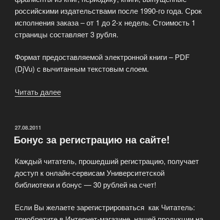
российскими издательствами после 1990-го года. Срок
исполнения заказа – от 1 до 2-х недель. Стоимость 1
страницы составляет 3 рубля.
Формат предоставляемой электронной книги – PDF
(DjVu) с вычитанным текстовым слоем.
Читать далее
«Услуга
«Scan-
On-
Demand»
ОПУБЛИКОВАНО
27.08.2011
Бонус за регистрацию на сайте!
сканирования
книги»
Каждый читатель, прошедший регистрацию, получает
доступ к онлайн-сервисам Университетской
библиотеки и бонус — 30 рублей на счет!
Если Вы желаете зарегистрироваться как Читатель:
приобретите в Интернет-магазине нашей продукции на