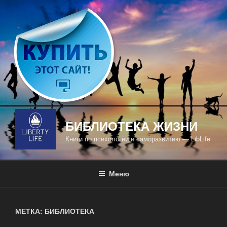
Перейти
к
содержимому
БИБЛИОТЕКА ЖИЗНИ
Книги по психологии и саморазвитию — LibLife
Меню
МЕТКА: БИБЛИОТЕКА