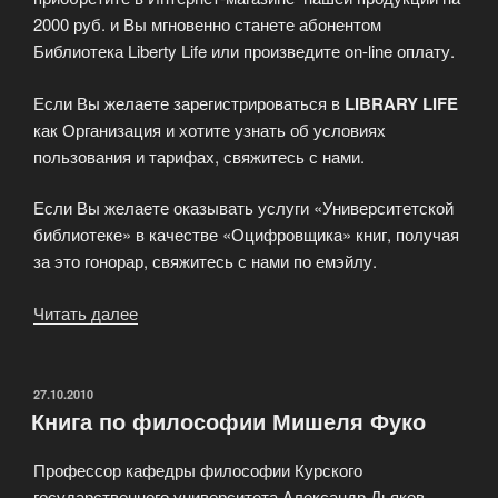
2000 руб. и Вы мгновенно станете абонентом
Библиотека Liberty Life или произведите on-line оплату.
Если Вы желаете зарегистрироваться в
LIBRARY LIFE
как Организация и хотите узнать об условиях
пользования и тарифах, свяжитесь с нами.
Если Вы желаете оказывать услуги «Университетской
библиотеке» в качестве «Оцифровщика» книг, получая
за это гонорар, свяжитесь с нами по емэйлу.
Читать далее
«Бонус
за
регистрацию
на
ОПУБЛИКОВАНО
27.10.2010
Книга по философии Мишеля Фуко
сайте!»
Профессор кафедры философии Курского
государственного университета Александр Дьяков