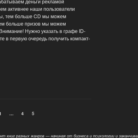
абатываем деньги рекламой
чем активнее наши пользователи
сы, тем больше CD мы можем
тем больше призов мы можем
Внимание! Нужно указать в графе ID-
ете в первую очередь получить компакт-
Страница
5
Страница
1
…
Страница
4
 книг разных жанров — начиная от бизнеса и психологии и заканчива