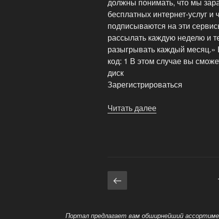
должны понимать, что мы зар
бесплатных интернет-услуг и 
подписываются на эти серви
рассылать каждую неделю и 
разыгрывать каждый месяц.» 
код: 1 В этом случае вы смож
диск
Зарегистрироваться
Читать далее
«Розыграши
призов
от
PaymentNet»
Навигация
Предыдущая
страница
по
записям
Портал предлагает вам обширнейший ассортимент