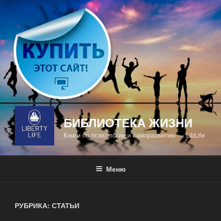
Перейти
к
содержимому
БИБЛИОТЕКА ЖИЗНИ
Книги по психологии и саморазвитию — LibLife
Меню
РУБРИКА: СТАТЬИ