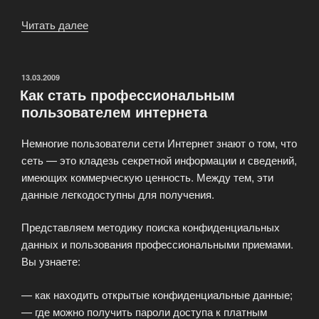
Читать далее
«Как
создать
свой
прибыльный
ОПУБЛИКОВАНО
13.03.2009
Как стать профессиональным
интернет-
пользователем интернета
магазин
всего
Немногие пользователи сети Интернет знают о том, что
за
сеть — это кладезь секретной информации и сведений,
один
имеющих коммерческую ценность. Между тем, эти
день»
данные легкодоступны для получения.
Представляем методику поиска конфиденциальных
данных и пользования профессиональными приемами.
Вы узнаете:
— как находить открытые конфиденциальные данные;
— где можно получить пароли доступа к платным