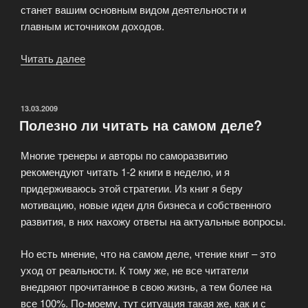
станет вашим основным видом деятельности и
главным источником доходов.
Читать далее
«Как
зарабатывать
деньги
через
ОПУБЛИКОВАНО
13.03.2009
Полезно ли читать на самом деле?
интернет
новичку
Многие тренеры и авторы по саморазвитию
?»
рекомендуют читать 1-2 книги в неделю, и я
придерживаюсь этой стратегии. Из книг я беру
мотивацию, новые идеи для бизнеса и собственного
развития, в них нахожу ответы на актуальные вопросы.
Но есть мнение, что на самом деле, чтение книг – это
уход от реальности. К тому же, не все читатели
внедряют прочитанное в свою жизнь, а тем более на
все 100%. По-моему, тут ситуация такая же, как и с