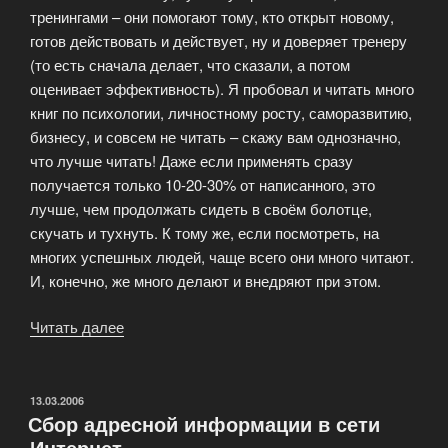
тренингами – они помогают тому, кто открыт новому,
готов действовать и действует, ну и доверяет тренеру
(то есть сначала делает, что сказали, а потом
оценивает эффективность). Я пробовал и читать много
книг по психологии, личностному росту, саморазвитию,
бизнесу, и совсем не читать – скажу вам однозначно,
что лучше читать! Даже если применять сразу
получается только 10-20-30% от написанного, это
лучше, чем продолжать сидеть в своём болотце,
скучать и тухнуть. К тому же, если посмотреть, на
многих успешных людей, чаще всего они много читают.
И, конечно, же много делают и внедряют при этом.
Читать далее
«Полезно
ли
читать
на
ОПУБЛИКОВАНО
13.03.2006
Сбор адресной информации в сети
самом
Интернет
деле?»