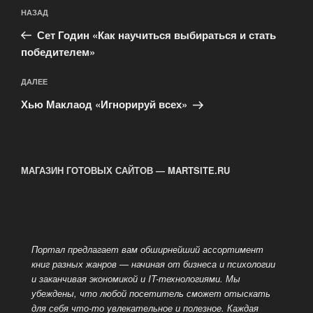
Навигация
Предыдущая
НАЗАД
по
запись:
записям
Сет Годин «Как научиться выбираться и стать
победителем»
Следующая
ДАЛЕЕ
запись
Хью Маклаод «Игнорируй всех»
МАГАЗИН ГОТОВЫХ САЙТОВ — MARTSITE.RU
Портал предлагает вам обширнейший ассортимент
книг разных жанров — начиная от бизнеса и психологии
и заканчивая экономикой и IT-технологиями. Мы
убеждены, что любой посетитель сможет отыскать
для себя
что-то увлекательное и полезное. Каждая