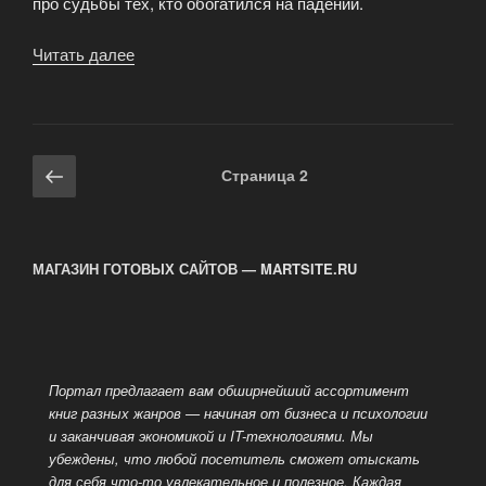
про судьбы тех, кто обогатился на падении.
Читать далее
«Майкл
Льюис
«Большая
игра
на
Навигация
Предыдущая
Страница
2
понижение»»
по
страница
записям
МАГАЗИН ГОТОВЫХ САЙТОВ — MARTSITE.RU
Портал предлагает вам обширнейший ассортимент
книг разных жанров — начиная от бизнеса и психологии
и заканчивая экономикой и IT-технологиями. Мы
убеждены, что любой посетитель сможет отыскать
для себя
что-то увлекательное и полезное. Каждая