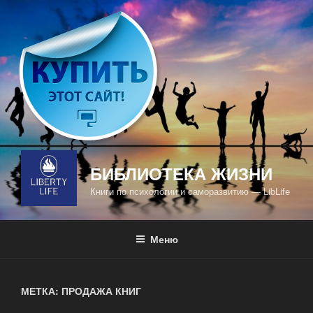
Перейти
к
содержимому
БИБЛИОТЕКА ЖИЗНИ
Книги по психологии и саморазвитию — LibLife
Меню
МЕТКА: ПРОДАЖА КНИГ